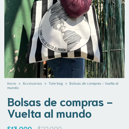
Inicio
>
Accesorios
>
Tote bag
>
Bolsas de compras - Vuelta al
mundo
Bolsas de compras -
Vuelta al mundo
$13.000
$22.000