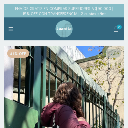
ENVÍOS GRATIS EN COMPRAS SUPERIORES A $90.000 |
15% OFF CON TRANSFERENCIA | 2 cuotas s/int
0
41
%
OFF
1
/
4