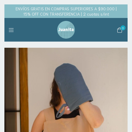
ENVÍOS GRATIS EN COMPRAS SUPERIORES A $90.000 |
15% OFF CON TRANSFERENCIA | 2 cuotas s/int
0