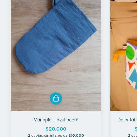
Manopla - azul acero
Delantal
$20.000
2
cuotas sin interés de
$10.000
2
cuo