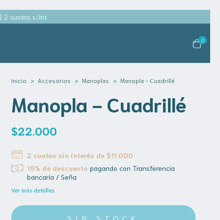
2 cuotas s/int
0
Inicio
>
Accesorios
>
Manoplas
>
Manopla - Cuadrillé
Manopla - Cuadrillé
$22.000
2
cuotas sin interés de
$11.000
15% de descuento
pagando con Transferencia
bancaria / Seña
Ver más detalles