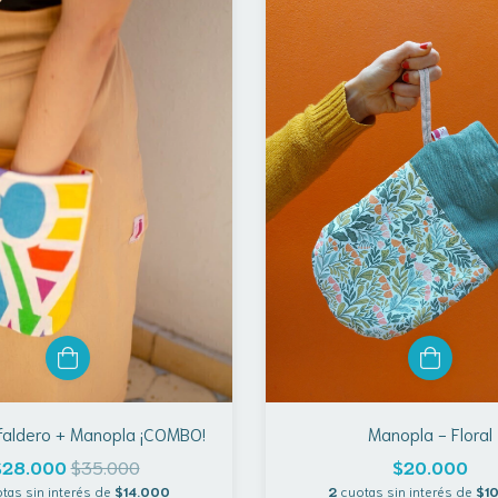
 faldero + Manopla ¡COMBO!
Manopla - Floral
$28.000
$35.000
$20.000
tas sin interés de
$14.000
2
cuotas sin interés de
$1