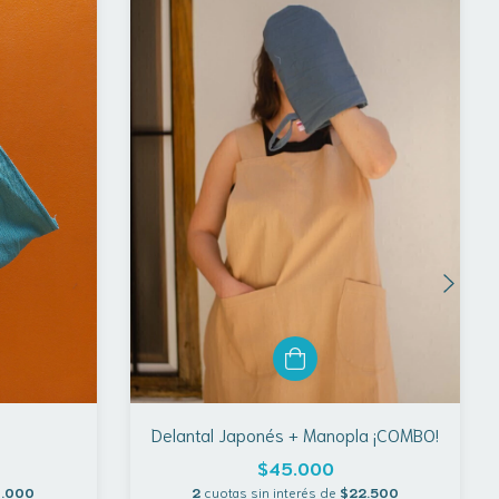
Delantal Japonés + Manopla ¡COMBO!
$45.000
0.000
2
cuotas sin interés de
$22.500