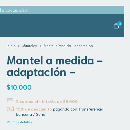
2 cuotas s/int
0
Inicio
>
Manteles
>
Mantel a medida - adaptación -
Mantel a medida -
adaptación -
$10.000
2
cuotas sin interés de
$5.000
15% de descuento
pagando con Transferencia
bancaria / Seña
Ver más detalles