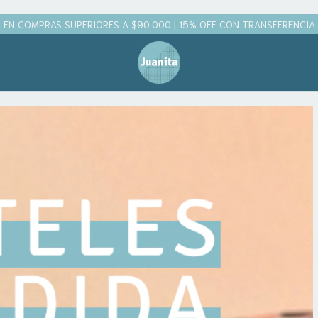
 EN COMPRAS SUPERIORES A $90.000 | 15% OFF CON TRANSFERENCIA | 