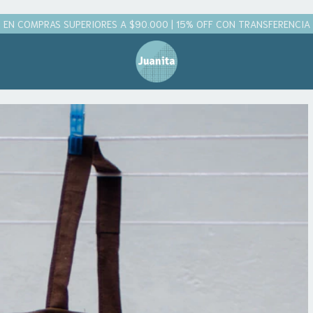
 EN COMPRAS SUPERIORES A $90.000 | 15% OFF CON TRANSFERENCIA | 