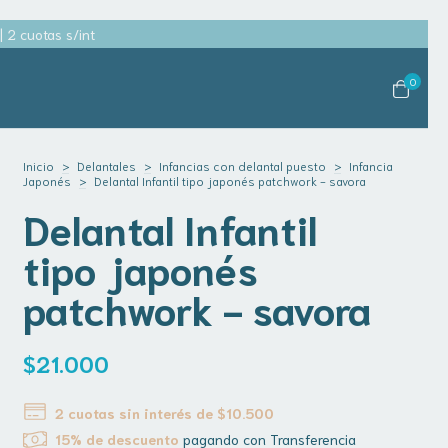
2 cuotas s/int
0
Inicio
>
Delantales
>
Infancias con delantal puesto
>
Infancia
Japonés
>
Delantal Infantil tipo japonés patchwork - savora
Delantal Infantil
tipo japonés
patchwork - savora
$21.000
2
cuotas sin interés de
$10.500
15% de descuento
pagando con Transferencia